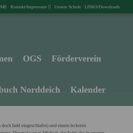
OME
Kontakt/Impressum
Unsere Schule
LINKS/Downloads
nen
OGS
Förderverein
buch Norddeich
Kalender
n doch bald eingeschlafen) und einem leckeren
rung. Diesmal war es Michael, der Sohn des in unserer