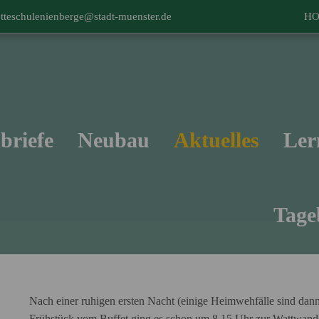
tteschulenienberge@stadt-muenster.de
H
briefe
Neubau
Aktuelles
Ler
Tage
Nach einer ruhigen ersten Nacht (einige Heimwehfälle sind dan
Frühstück vom Buffet ging es schon um 8.15 Uhr zur Wattwande