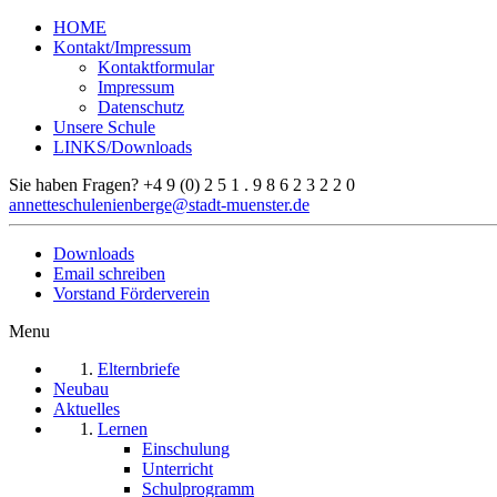
HOME
Kontakt/Impressum
Kontaktformular
Impressum
Datenschutz
Unsere Schule
LINKS/Downloads
Sie haben Fragen?
+4 9 (0) 2 5 1 . 9 8 6 2 3 2 2 0
annetteschulenienberge@stadt-muenster.de
Downloads
Email schreiben
Vorstand Förderverein
Menu
Elternbriefe
Neubau
Aktuelles
Lernen
Einschulung
Unterricht
Schulprogramm